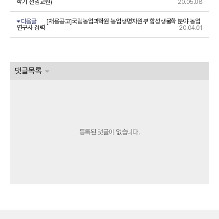
학기 전임교원)
20.05.08
다음글
[채용공고]국립농업과학원 농업생명자원부 합성생물학 분야 농업
연구사 경력
20.04.01
댓글목록
등록된 댓글이 없습니다.