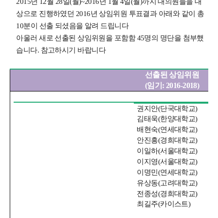
2015
년
12
월
28
일
(
월
)~2016
년
1
월
4
일
(
월
)
까지 대의원들을 대
상으로 진행하였던
2016
년 상임위원 투표결과 아래와 같이 총
10분이 선출 되셨음을 알려 드립니다
아울러 새로 선출된 상임위원을 포함함
45
명의 명단을 첨부했
습니다
.
참고하시기 바랍니다
.
선출된 상임위원
(
임기
: 2016-2018)
권지안
(
단국대학교
)
김태욱
(
한양대학교
)
배현숙
(
연세대학교
)
안진흥
(
경희대학교
)
이일하
(
서울대학교
)
이지영
(
서울대학교
)
이명민
(
연세대학교
)
유상동
(
고려대학교
)
전종성
(
경희대학교
)
최길주
(
카이스트
)