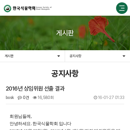
게시판
게시판
공지사항
공지사항
2016년 상임위원 선출 결과
bosk
0건
16,580회
16-01-27 01:33
회원님들께
,
안녕하세요
.
한국식물학회 입니다